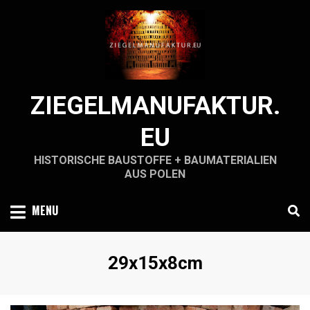
Skip
to
content
ZIEGELMANUFAKTUR.
EU
HISTORISCHE BAUSTOFFE + BAUMATERIALIEN
AUS POLEN
MENU
Schlagwort
:
29x15x8cm