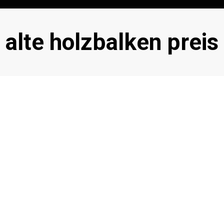
Schlagwort
:
alte holzbalken preis