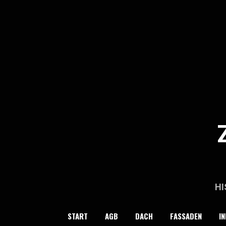
Skip
to
content
HI
START
AGB
DACH
FASSADEN
IN