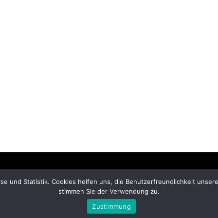
© Copyright 2026 –
ziegelmanufaktur.eu
e und Statistik. Cookies helfen uns, die Benutzerfreundlichkeit unse
stimmen Sie der Verwendung zu.
Anther Theme by
DesignOrbital
⋅
Powered by
WordPress
Zustimmung