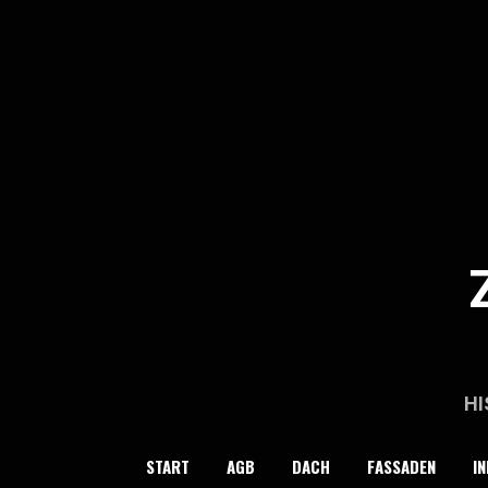
Skip
to
content
HI
START
AGB
DACH
FASSADEN
IN