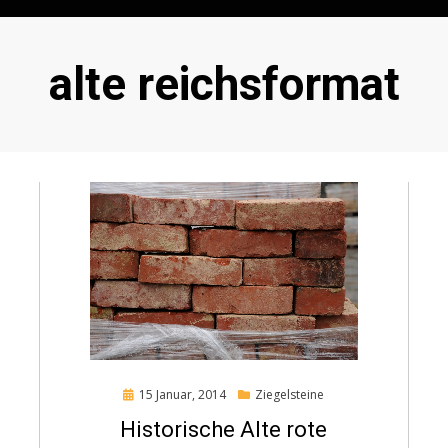
Schlagwort
:
alte reichsformat
Posted
15 Januar, 2014
Ziegelsteine
on
Historische Alte rote