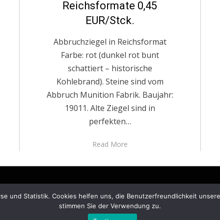
Reichsformate 0,45
EUR/Stck.
Abbruchziegel in Reichsformat
Farbe: rot (dunkel rot bunt
schattiert – historische
Kohlebrand). Steine sind vom
Abbruch Munition Fabrik. Baujahr:
19011. Alte Ziegel sind in
perfekten…
Read More
© Copyright 2026 –
ziegelmanufaktur.eu
e und Statistik. Cookies helfen uns, die Benutzerfreundlichkeit unse
stimmen Sie der Verwendung zu.
Anther Theme by
DesignOrbital
⋅
Powered by
WordPress