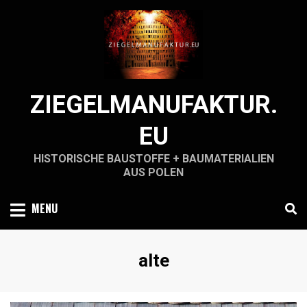
Skip
to
content
ZIEGELMANUFAKTUR.
EU
HISTORISCHE BAUSTOFFE + BAUMATERIALIEN
AUS POLEN
MENU
Schlagwort
:
alte