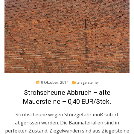
Posted
9 Oktober, 2014
Ziegelsteine
on
Strohscheune Abbruch – alte
Mauersteine – 0,40 EUR/Stck.
Strohscheune wegen Sturzgefahr muß sofort
abgerissen werden. Die Baumaterialien sind in
perfekten Zustand. Ziegelwänden sind aus Ziegelsteine