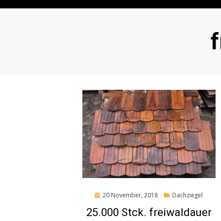
:
f
Posted
20 November, 2018
Dachziegel
on
25.000 Stck. freiwaldauer