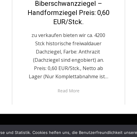
Biberschwanzziegel –
Handformziegel Preis: 0,60
EUR/Stck.
zu verkaufen bieten wir ca. 4200
Stck historische freiwaldauer
Dachziegel, Farbe: Anthrazit
(Dachziegel sind engobiert) an.
Preis: 0,60 EUR/Stck., Netto ab
Lager (Nur Komplettabnahme ist…
Read More
© Copyright 2026 –
ziegelmanufaktur.eu
e und Statistik. Cookies helfen uns, die Benutzerfreundlichkeit unse