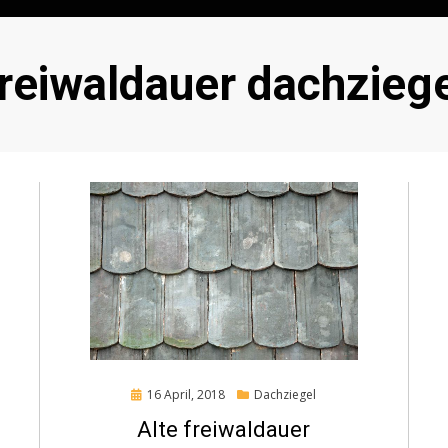
Schlagwort
reiwaldauer dachzieg
Posted
16 April, 2018
Dachziegel
on
Alte freiwaldauer