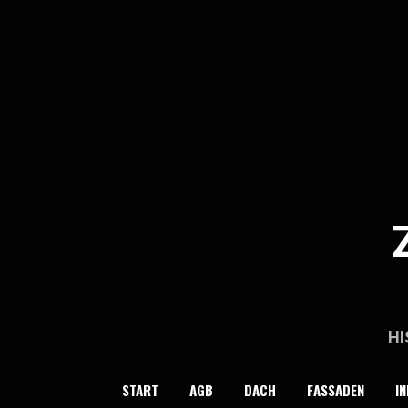
Skip
to
content
HI
START
AGB
DACH
FASSADEN
IN