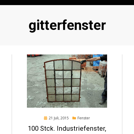
Schlagwort
:
gitterfenster
Posted
21 Juli, 2015
Fenster
on
100 Stck. Industriefenster,