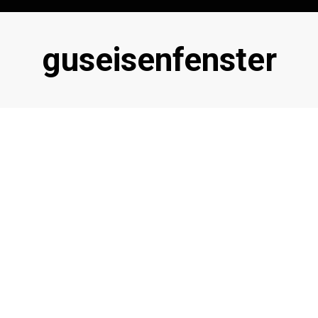
Schlagwort
:
guseisenfenster