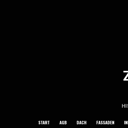
Skip
to
content
HI
START
AGB
DACH
FASSADEN
IN