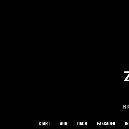
Skip
to
content
HI
START
AGB
DACH
FASSADEN
IN