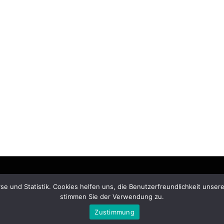
© Copyright 2026 –
ziegelmanufaktur.eu
e und Statistik. Cookies helfen uns, die Benutzerfreundlichkeit unse
stimmen Sie der Verwendung zu.
Anther Theme by
DesignOrbital
⋅
Powered by
WordPress
Zustimmung