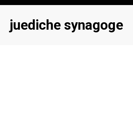
Schlagwort
:
juediche synagoge