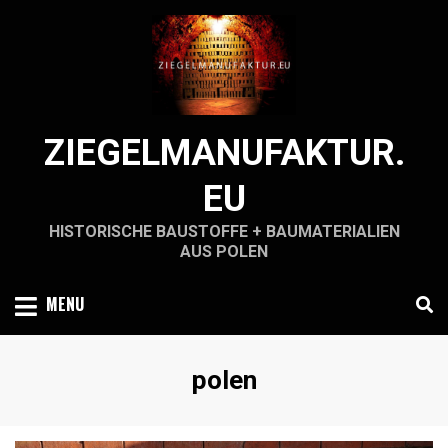
Skip
to
content
ZIEGELMANUFAKTUR.
EU
HISTORISCHE BAUSTOFFE + BAUMATERIALIEN
AUS POLEN
MENU
Schlagwort
:
polen