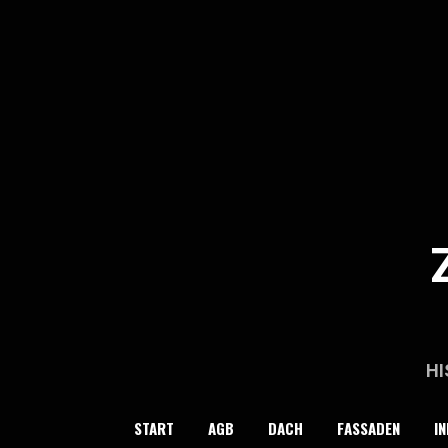
Skip
to
content
HI
START
AGB
DACH
FASSADEN
IN