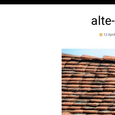
alt
Posted
12 Apri
on