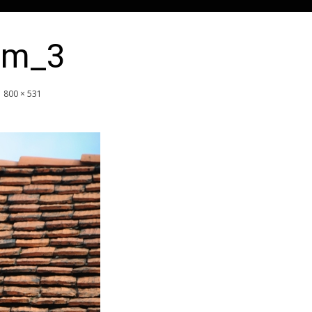
cm_3
800 × 531