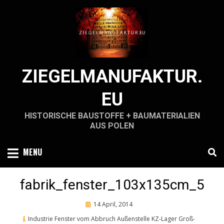
Skip
to
content
ZIEGELMANUFAKTUR.
EU
HISTORISCHE BAUSTOFFE + BAUMATERIALIEN
AUS POLEN
MENU
fabrik_fenster_103x135cm_5
Posted
14 April, 2014
on
Industrie Fenster vom Abbruch Außenstelle KZ-Lager Groß-