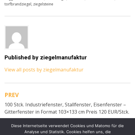
torfbrandziegel
,
ziegelsteine
Published by
ziegelmanufaktur
View all posts by ziegelmanufaktur
PREV
Beitragsnavigation
100 Stck. Industriefenster, Stallfenster, Eisenfenster –
Gitterfenster in Format 103×133 cm Preis 120 EUR/Stck.
Diese Internetseite verwendet Cookies und Matomo für die
NEXT
Analyse und Statistik. Cookies helfen uns, die