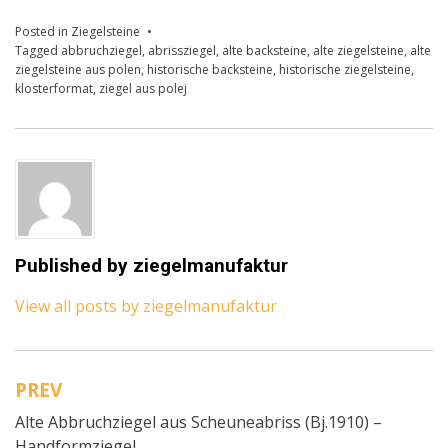
Posted in
Ziegelsteine
Tagged
abbruchziegel
,
abrissziegel
,
alte backsteine
,
alte ziegelsteine
,
alte
ziegelsteine aus polen
,
historische backsteine
,
historische ziegelsteine
,
klosterformat
,
ziegel aus polej
Published by
ziegelmanufaktur
View all posts by ziegelmanufaktur
PREV
Beitragsnavigation
Alte Abbruchziegel aus Scheuneabriss (Bj.1910) –
Handformziegel