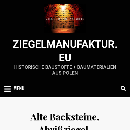
Skip
to
content
ZIEGELMANUFAKTUR.
EU
HISTORISCHE BAUSTOFFE + BAUMATERIALIEN
AUS POLEN
MENU
Alte Backsteine,
Abrißziegel,