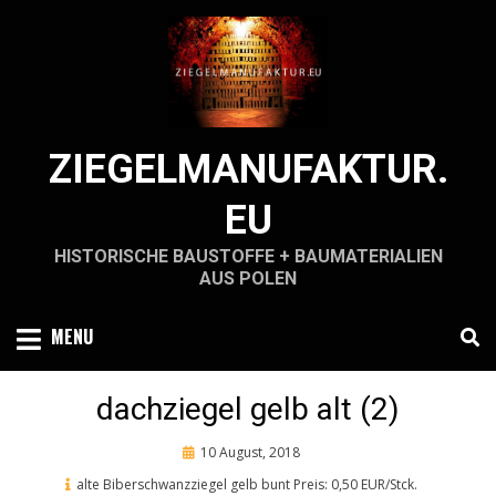
Skip
to
content
ZIEGELMANUFAKTUR.
EU
HISTORISCHE BAUSTOFFE + BAUMATERIALIEN
AUS POLEN
MENU
dachziegel gelb alt (2)
Posted
10 August, 2018
on
alte Biberschwanzziegel gelb bunt Preis: 0,50 EUR/Stck.