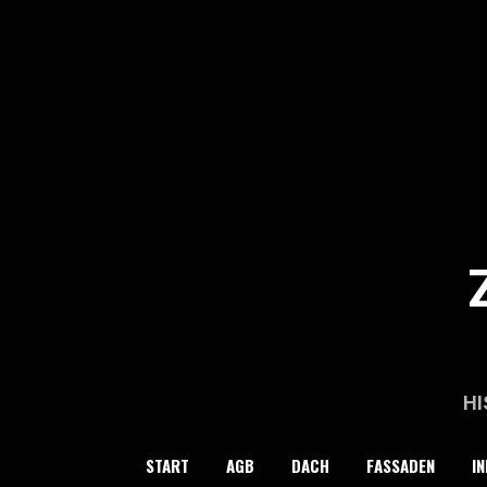
Skip
to
content
HI
START
AGB
DACH
FASSADEN
IN